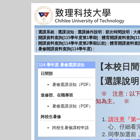
|
選課系統
|
選課須知
|
選課操作說明
|
節次時間說明
|
大
|
開課資料查詢(115學年度第1學期)
|
體育開課資料查詢(11
|
開課資料查詢(114學年度第2學期以前)
|
體育開課資料查詢
|
暑修開課資料查詢(114學年度)
|
【本校日間
114 學年度 暑修選課須知
日間部
【選課說明
暑修選課須知（PDF）
※ 注意：以下
進修部、在職專班
知為主。 ※
暑修選課須知（PDF）
跨校生暑修
請注意『第
心、仔細看完
跨校生暑修課程申請
同學加選前