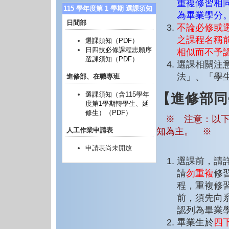
重複修習相
115 學年度第 1 學期 選課須知
為畢業學分
日間部
不論必修或
之課程名稱
選課須知（PDF）
日四技必修課程志願序
相似而不予
選課須知（PDF）
選課相關注
法」、「學
進修部、在職專班
選課須知（含115學年
【進修部同
度第1學期轉學生、延
修生）（PDF）
※ 注意：以下
人工作業申請表
知為主。 ※
申請表尚未開放
選課前，請
請
勿重複
修
程，重複修
前，須先向
認列為畢業
畢業生於
四